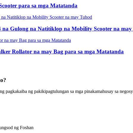
 Scooter para sa mga Matatanda
na Gulong na Natitiklop na Mobility Scooter na ma
alker Rollator na may Bag para sa mga Matatanda
to?
ang pagkakaiba ng pakikipagtulungan sa mga pinakamahusay sa negosy
Lungsod ng Foshan