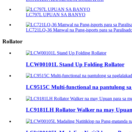
LC797L UPUAN SA BANYO
LC721LQ-36 Manwal na Pang-isports para sa Paralisa
Rollator
LCW00101L Stand Up Folding Rollator
LC9515C Multi-functional na pantulong sa
LC9181LH Rollator Walker na may Upuan