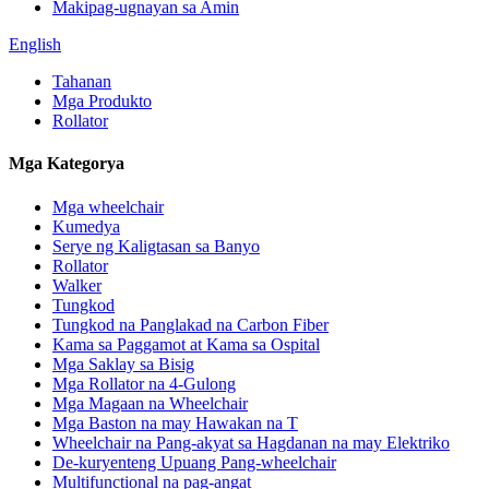
Makipag-ugnayan sa Amin
English
Tahanan
Mga Produkto
Rollator
Mga Kategorya
Mga wheelchair
Kumedya
Serye ng Kaligtasan sa Banyo
Rollator
Walker
Tungkod
Tungkod na Panglakad na Carbon Fiber
Kama sa Paggamot at Kama sa Ospital
Mga Saklay sa Bisig
Mga Rollator na 4-Gulong
Mga Magaan na Wheelchair
Mga Baston na may Hawakan na T
Wheelchair na Pang-akyat sa Hagdanan na may Elektriko
De-kuryenteng Upuang Pang-wheelchair
Multifunctional na pag-angat