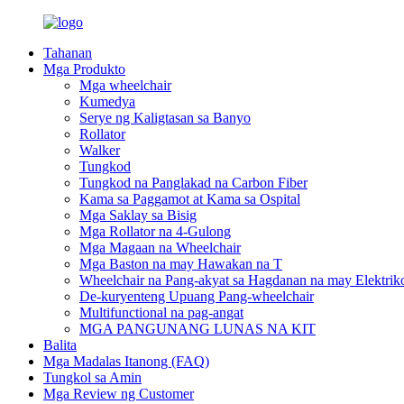
Tahanan
Mga Produkto
Mga wheelchair
Kumedya
Serye ng Kaligtasan sa Banyo
Rollator
Walker
Tungkod
Tungkod na Panglakad na Carbon Fiber
Kama sa Paggamot at Kama sa Ospital
Mga Saklay sa Bisig
Mga Rollator na 4-Gulong
Mga Magaan na Wheelchair
Mga Baston na may Hawakan na T
Wheelchair na Pang-akyat sa Hagdanan na may Elektrik
De-kuryenteng Upuang Pang-wheelchair
Multifunctional na pag-angat
MGA PANGUNANG LUNAS NA KIT
Balita
Mga Madalas Itanong (FAQ)
Tungkol sa Amin
Mga Review ng Customer