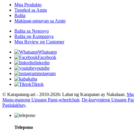
Mga Produkto
Tungkol sa Amin
Balita
Makipag-ugnayan sa Amin
Balita sa Negosyo
Balita ng Kumpanya
Mga Review ng Customer
Whatsapp
Facebook
linkedin
youtube
instagram
kaba
Tiktok
© Karapatang-ari - 2010-2026: Lahat ng Karapatan ay Nakalaan.
Mga
Manu-manong Upuang Pang-wheelchair
,
De-kuryenteng Upuang Pan
Paglalakbay
,
Telepono