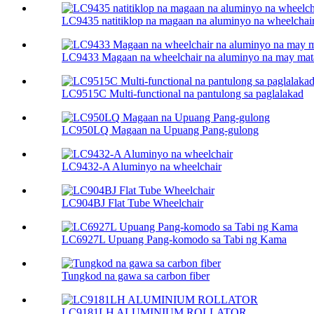
LC9435 natitiklop na magaan na aluminyo na wheelchai
LC9433 Magaan na wheelchair na aluminyo na may mataa
LC9515C Multi-functional na pantulong sa paglalakad
LC950LQ Magaan na Upuang Pang-gulong
LC9432-A Aluminyo na wheelchair
LC904BJ Flat Tube Wheelchair
LC6927L Upuang Pang-komodo sa Tabi ng Kama
Tungkod na gawa sa carbon fiber
LC9181LH ALUMINIUM ROLLATOR