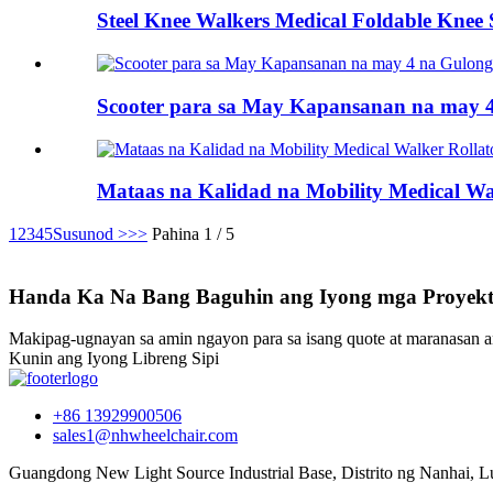
Steel Knee Walkers Medical Foldable Knee
Scooter para sa May Kapansanan na may 4 
Mataas na Kalidad na Mobility Medical W
1
2
3
4
5
Susunod >
>>
Pahina 1 / 5
Handa Ka Na Bang Baguhin ang Iyong mga Proyek
Makipag-ugnayan sa amin ngayon para sa isang quote at maranasan 
Kunin ang Iyong Libreng Sipi
+86 13929900506
sales1@nhwheelchair.com
Guangdong New Light Source Industrial Base, Distrito ng Nanhai, 