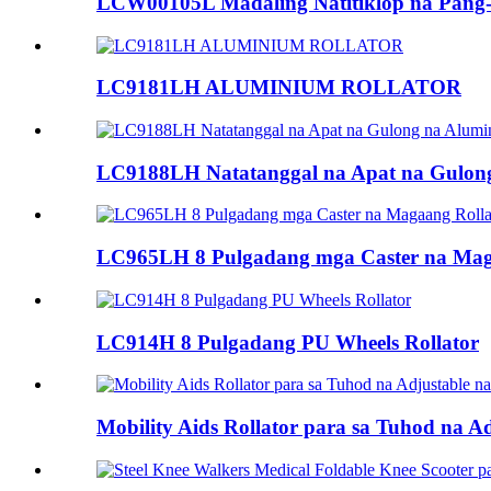
LCW00105L Madaling Natitiklop na Pang-
LC9181LH ALUMINIUM ROLLATOR
LC9188LH Natatanggal na Apat na Gulong
LC965LH 8 Pulgadang mga Caster na Mag
LC914H 8 Pulgadang PU Wheels Rollator
Mobility Aids Rollator para sa Tuhod na A