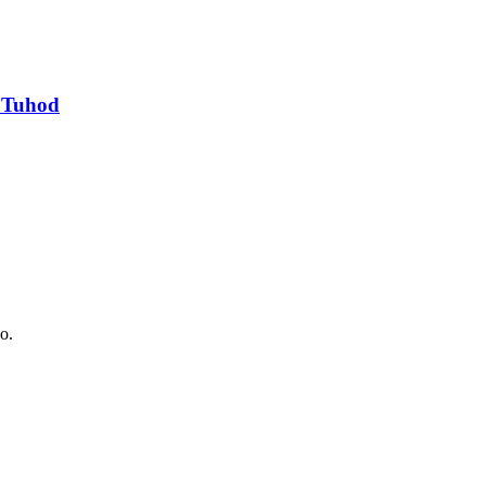
y Tuhod
o.