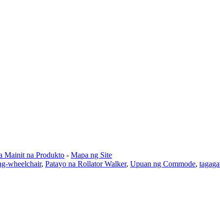
 Mainit na Produkto
-
Mapa ng Site
g-wheelchair
,
Patayo na Rollator Walker
,
Upuan ng Commode
,
tagaga